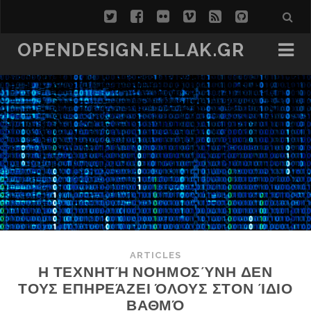
twitter
facebook
flickr
vimeo
rss
github
OPENDESIGN.ELLAK.GR
ARTICLES
Η ΤΕΧΝΗΤΉ ΝΟΗΜΟΣΎΝΗ ΔΕΝ
ΤΟΥΣ ΕΠΗΡΕΆΖΕΙ ΌΛΟΥΣ ΣΤΟΝ ΊΔΙΟ
ΒΑΘΜΌ