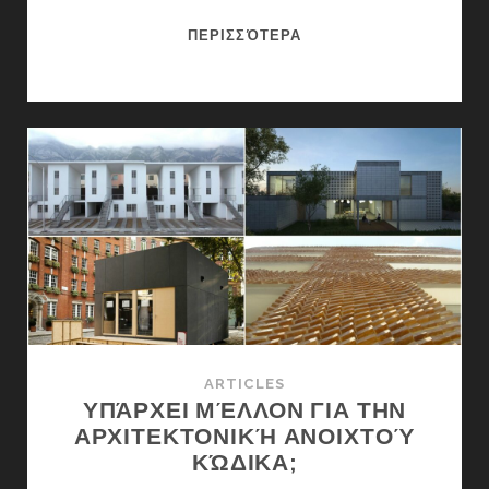
ΤΟ
ΠΕΡΙΣΣΌΤΕΡΑ
ΠΡΏΤΟ
ΕΡΓΑΛΕΊΟ
ΑΝΟΙΧΤΟΎ
ΚΏΔΙΚΑ
ΠΟΥ
ΕΠΙΤΡΈΠΕΙ
ΣΤΟΥΣ
ΣΧΕΔΙΑΣΤΈΣ
ΝΑ
ΧΑΡΤΟΓΡΑΦΟΎΝ
ΔΊΚΤΥΑ
ΠΕΖΟΔΡΟΜΊΩΝ
ARTICLES
ΥΠΆΡΧΕΙ ΜΈΛΛΟΝ ΓΙΑ ΤΗΝ
ΑΡΧΙΤΕΚΤΟΝΙΚΉ ΑΝΟΙΧΤΟΎ
ΚΏΔΙΚΑ;