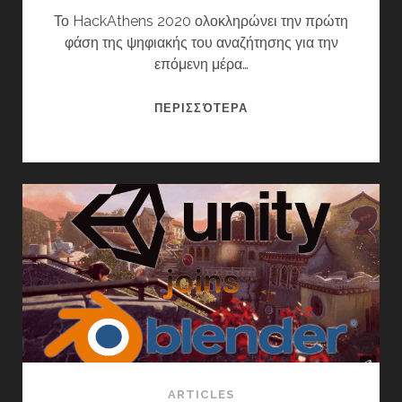
Το HackAthens 2020 ολοκληρώνει την πρώτη
φάση της ψηφιακής του αναζήτησης για την
επόμενη μέρα…
«HACKATHENS
ΠΕΡΙΣΣΌΤΕΡΑ
2020:
H
ΑΘΉΝΑ
ΜΕΤΆ»:
ΤΑ
5
ΨΗΦΙΑΚΆ
ΈΡΓΑ
ΤΗΣ
ΣΤΈΓΗΣ
ARTICLES