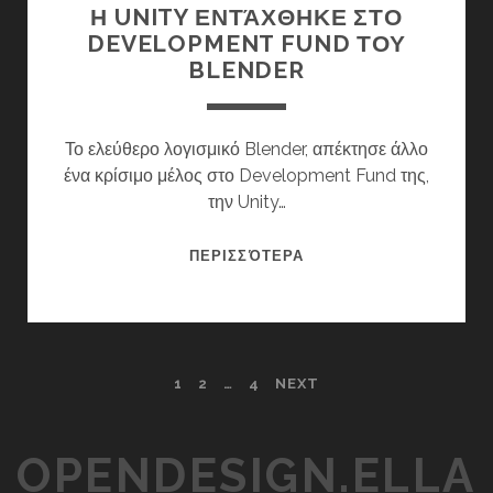
Η UNITY ΕΝΤΆΧΘΗΚΕ ΣΤΟ
DEVELOPMENT FUND ΤΟΥ
BLENDER
Το ελεύθερο λογισμικό Blender, απέκτησε άλλο
ένα κρίσιμο μέλος στο Development Fund της,
την Unity…
Η
ΠΕΡΙΣΣΌΤΕΡΑ
UNITY
ΕΝΤΆΧΘΗΚΕ
ΣΤΟ
DEVELOPMENT
POSTS
1
2
…
4
NEXT
FUND
ΤΟΥ
NAVIGATION
BLENDER
OPENDESIGN.ELLA