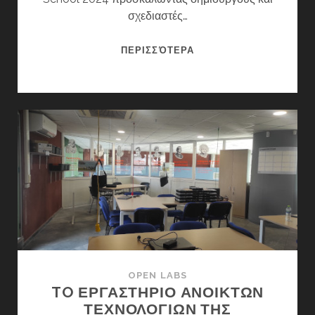
σχεδιαστές…
OPEN
ΠΕΡΙΣΣΌΤΕΡΑ
CALL
|
CIRCULAR
CULTURES
DESIGN
SCHOOL
2024
:
26
ΜΕ
29
ΜΑΡΤΊΟΥ
OPEN LABS
TO ΕΡΓΑΣΤΗΡΙΟ ΑΝΟΙΚΤΩΝ
ΤΕΧΝΟΛΟΓΙΩΝ ΤΗΣ