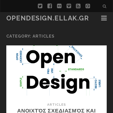
twitter
facebook
flickr
vimeo
rss
github
OPENDESIGN.ELLAK.GR
CATEGORY:
ARTICLES
ARTICLES
ΑΝΟΙΧΤΌΣ ΣΧΕΔΙΑΣΜΌΣ ΚΑΙ