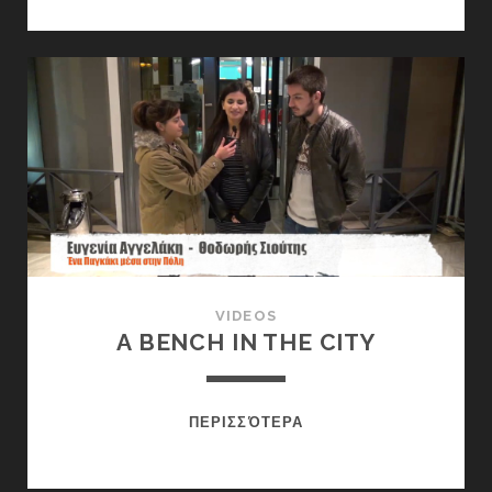
VIDEOS
A BENCH IN THE CITY
A
ΠΕΡΙΣΣΌΤΕΡΑ
BENCH
IN