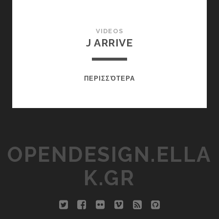
VIDEOS
J ARRIVE
J
ΠΕΡΙΣΣΌΤΕΡΑ
ARRIVE
OPENDESIGN.ELLA
K.GR
twitter
facebook
flickr
vimeo
rss
github