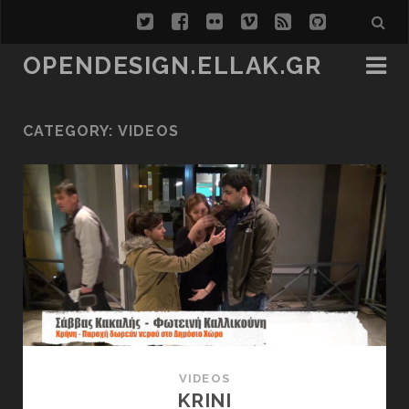
twitter
facebook
flickr
vimeo
rss
github
OPENDESIGN.ELLAK.GR
CATEGORY:
VIDEOS
VIDEOS
KRINI