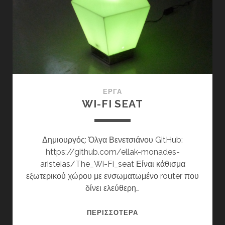
ΈΡΓΑ
WI-FI SEAT
Δημιουργός: Όλγα Βενετσιάνου GitHub:
https://github.com/ellak-monades-
aristeias/The_Wi-Fi_seat Είναι κάθισμα
εξωτερικού χώρου με ενσωματωμένο router που
δίνει ελεύθερη…
WI-
ΠΕΡΙΣΣΌΤΕΡΑ
FI