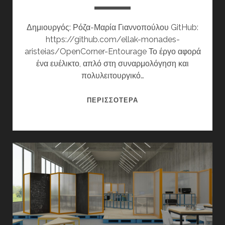
Δημιουργός: Ρόζα-Μαρία Γιαννοπούλου GitHub:
https://github.com/ellak-monades-
aristeias/OpenCorner-Entourage Το έργο αφορά
ένα ευέλικτο, απλό στη συναρμολόγηση και
πολυλειτουργικό…
OPEN
ΠΕΡΙΣΣΌΤΕΡΑ
CORNER
–
ENTOURAGE