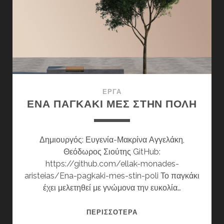
ΈΡΓΑ
ΈΝΑ ΠΑΓΚΆΚΙ ΜΕΣ ΣΤΗΝ ΠΌΛΗ
Δημιουργός: Ευγενία-Μακρίνα Αγγελάκη,
Θεόδωρος Σιούτης GitHub:
https://github.com/ellak-monades-
aristeias/Ena-pagkaki-mes-stin-poli Το παγκάκι
έχει μελετηθεί με γνώμονα την ευκολία…
ΈΝΑ
ΠΕΡΙΣΣΌΤΕΡΑ
ΠΑΓΚΆΚΙ