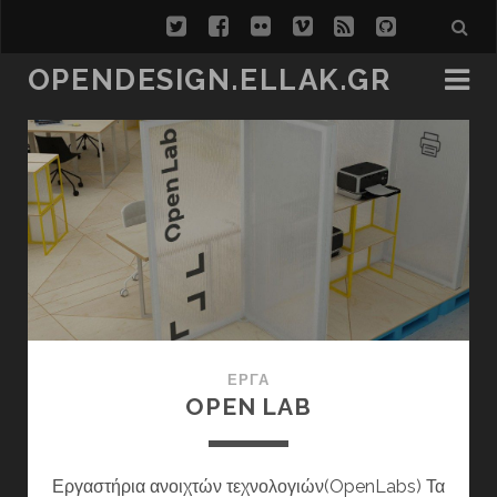
twitter
facebook
flickr
vimeo
rss
github
OPENDESIGN.ELLAK.GR
opendesign.ellak.gr
Άρθρα
ΈΡΓΑ
OPEN LAB
Εργαστήρια ανοιχτών τεχνολογιών(OpenLabs) Τα