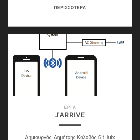
OPENDESKLAB
ΠΕΡΙΣΣΌΤΕΡΑ
–
ΓΡΑΦΕΊΑ
ΕΡΓΑΣΤΗΡΊΩΝ
ΣΧΟΛΙΚΏΝ
ΜΟΝΆΔΩΝ
ΦΥΣΙΚΏΝ
ΕΠΙΣΤΗΜΏΝ
ΈΡΓΑ
J’ARRIVE
Δημιουργός: Δημήτρης Κολοβός GitHub: