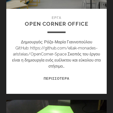
ΈΡΓΑ
OPEN CORNER OFFICE
Δημιουργός: Ρόζα-Μαρία Γιαννοπούλου
GitHub: https://github.com/ellak-monades-
aristeias/OpenCorner-Space Σκοπός του έργου
είναι η δημιουργία ενός ευέλικτου και εύκολου στο
στήσιμο…
OPEN
ΠΕΡΙΣΣΌΤΕΡΑ
CORNER
OFFICE