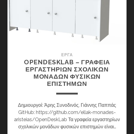
ΠΑΙΔΕΊΑΣ
ΈΡΓΑ
OPENDESKLAB – ΓΡΑΦΕΊΑ
ΕΡΓΑΣΤΗΡΊΩΝ ΣΧΟΛΙΚΏΝ
ΜΟΝΆΔΩΝ ΦΥΣΙΚΏΝ
ΕΠΙΣΤΗΜΏΝ
Δημιουργοί: Άρης Συνοδινός, Γιάννης Παππάς
GitHub: https://github.com/ellak-monades-
aristeias/OpenDeskLab Τα γραφεία εργαστηρίων
σχολικών μονάδων φυσικών επιστημών είναι…