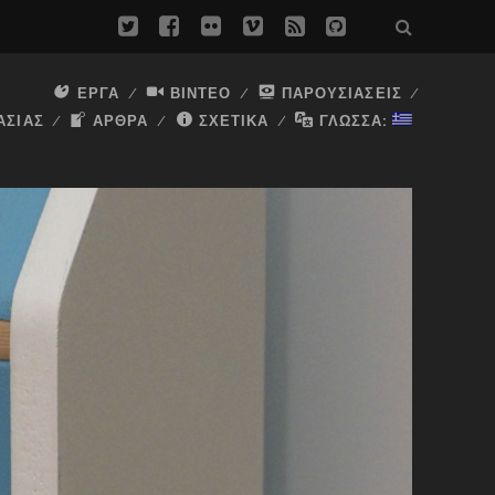
twitter
facebook
flickr
vimeo
rss
github
ΈΡΓΑ
ΒΊΝΤΕΟ
ΠΑΡΟΥΣΙΆΣΕΙΣ
ΑΣΊΑΣ
ΆΡΘΡΑ
ΣΧΕΤΙΚΆ
ΓΛΏΣΣΑ: