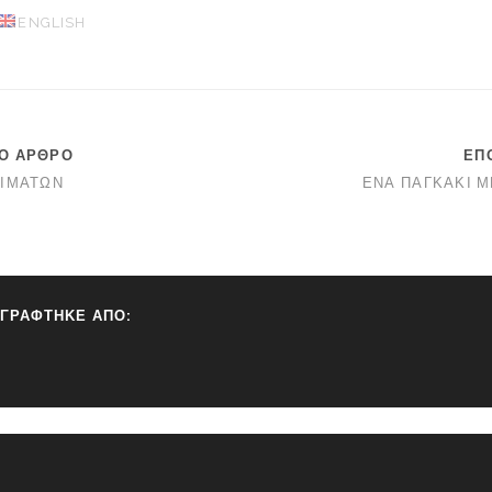
ENGLISH
Ο ΆΡΘΡΟ
ΕΠ
ΙΜΆΤΩΝ
ΈΝΑ ΠΑΓΚΆΚΙ Μ
ΓΡΆΦΤΗΚΕ ΑΠΌ: