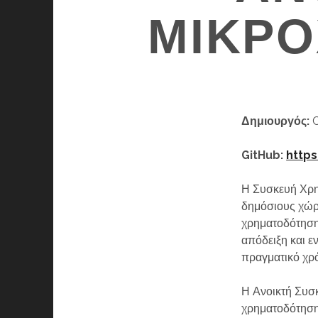
ΜΙΚΡ
Δημιουργός:
C
GitHub:
https
Η Συσκευή Χρημ
δημόσιους χώρο
χρηματοδότηση.
απόδειξη και ε
πραγματικό χρ
Η Ανοικτή Συσκ
χρηματοδότηση