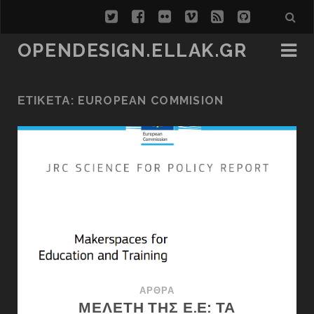
twitter
facebook
flickr
vimeo
rss
github
OPENDESIGN.ELLAK.GR
ΕΤΙΚΈΤΑ:
EUROPEAN COMMISION
ΆΡΘΡΑ
ΜΕΛΈΤΗ ΤΗΣ Ε.Ε: ΤΑ