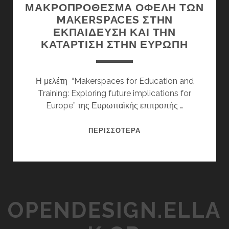
ΜΑΚΡΟΠΡΌΘΕΣΜΑ ΟΦΈΛΗ ΤΩΝ
MAKERSPACES ΣΤΗΝ
ΕΚΠΑΊΔΕΥΣΗ ΚΑΙ ΤΗΝ
ΚΑΤΆΡΤΙΣΗ ΣΤΗΝ ΕΥΡΏΠΗ
Η μελέτη “Makerspaces for Education and
Training: Exploring future implications for
Europe” της Ευρωπαϊκής επιτροπής …
ΜΕΛΈΤΗ
ΠΕΡΙΣΣΌΤΕΡΑ
ΤΗΣ
Ε.Ε:
ΤΑ
ΜΑΚΡΟΠΡΌΘΕΣΜΑ
ΟΦΈΛΗ
OPENDESIGN.ELLA
ΤΩΝ
MAKERSPACES
ΣΤΗΝ