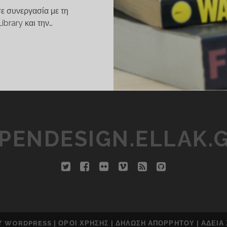
ε συνεργασία με τη
brary και την…
Ν-
ΜΙΟΥΡΓΏΝΤΑΣ
ΤΙΚΈΣ
ΤΟΡΊΕΣ
PENDESIGN.ELLAK.
twitter
facebook
flickr
vimeo
rss
github
Ύ
WORDPRESS
|
ΌΡΟΙ ΧΡΉΣΗΣ
|
ΔΉΛΩΣΗ ΑΠΟΡΡΉΤΟΥ
| ΆΔΕΙΑ