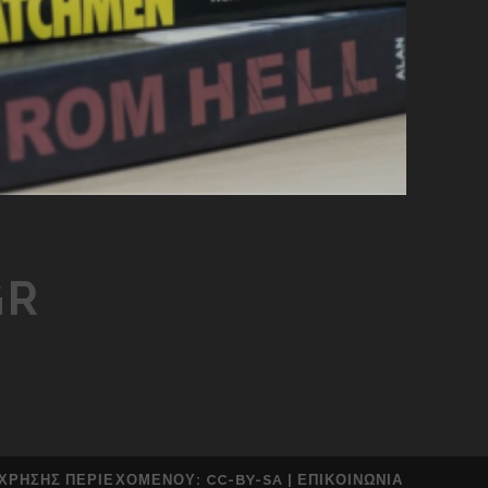
GR
 ΧΡΉΣΗΣ ΠΕΡΙΕΧΟΜΈΝΟΥ:
CC-BY-SA
|
ΕΠΙΚΟΙΝΩΝΊΑ