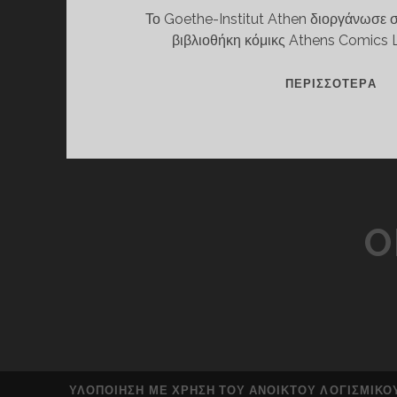
Το Goethe-Institut Athen διοργάνωσε σ
βιβλιοθήκη κόμικς Athens Comics Li
ΣΥ
ΠΕΡΙΣΣΌΤΕΡΑ
ΔΗ
ΑΣ
ΙΣ
O
ΥΛΟΠΟΊΗΣΗ ΜΕ ΧΡΉΣΗ ΤΟΥ ΑΝΟΙΚΤΟΎ ΛΟΓΙΣΜΙΚΟ