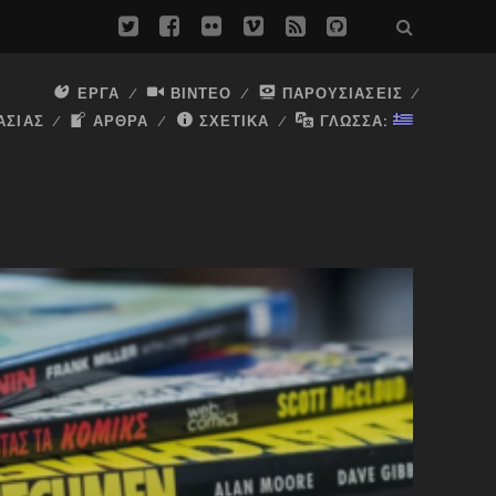
twitter
facebook
flickr
vimeo
rss
github
ΈΡΓΑ
ΒΊΝΤΕΟ
ΠΑΡΟΥΣΙΆΣΕΙΣ
ΑΣΊΑΣ
ΆΡΘΡΑ
ΣΧΕΤΙΚΆ
ΓΛΏΣΣΑ: